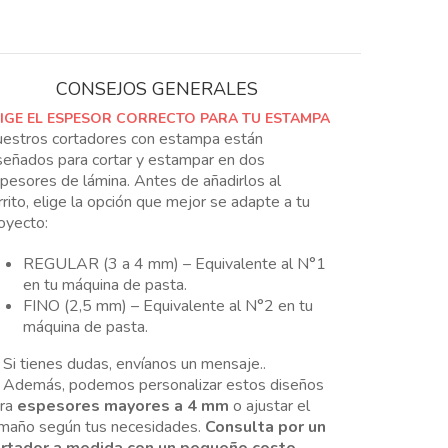
Modelo
04-
07FL01S
cantidad
CONSEJOS GENERALES
LIGE EL ESPESOR CORRECTO PARA TU ESTAMPA
estros cortadores con estampa están
señados para cortar y estampar en dos
pesores de lámina. Antes de añadirlos al
rrito, elige la opción que mejor se adapte a tu
oyecto:
REGULAR (3 a 4 mm) – Equivalente al N°1
en tu máquina de pasta.
FINO (2,5 mm) – Equivalente al N°2 en tu
máquina de pasta.
 Si tienes dudas, envíanos un mensaje..
 Además, podemos personalizar estos diseños
ara
espesores mayores a 4 mm
o ajustar el
maño según tus necesidades.
Consulta por un
rtador a medida con un pequeño costo