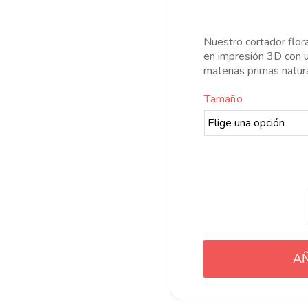
d
pr
d
Nuestro cortador flora
8
en impresión 3D con u
h
materias primas natur
1
Tamaño
AÑ