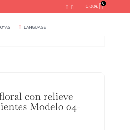
0
0.00
€
JOYAS
LANGUAGE
loral con relieve
ientes Modelo 04-
ango