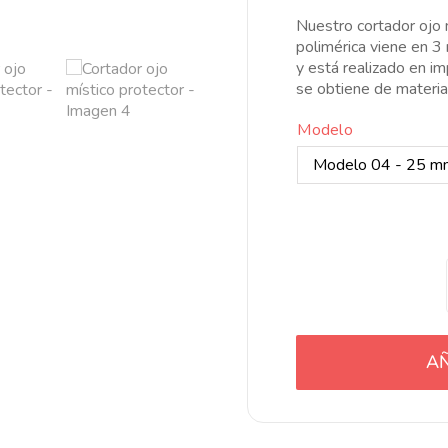
d
Nuestro cortador ojo m
6
polimérica viene en 3
h
y está realizado en i
3
se obtiene de materia
Modelo
AÑ