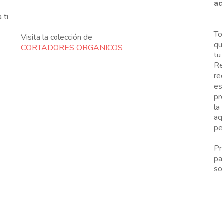
ad
 ti
To
Visita la colección de
qu
CORTADORES ORGANICOS
tu
Re
re
es
pr
la
aq
pe
Pr
pa
so