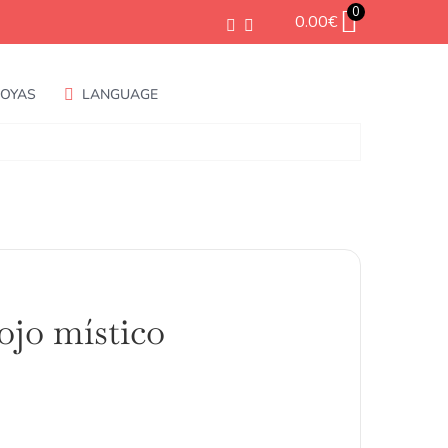
0
0.00
€
JOYAS
LANGUAGE
ojo místico
ango
e
ecios: