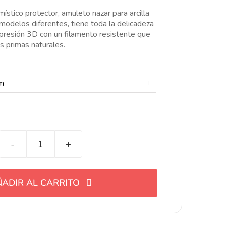
esde
ístico protector, amuleto nazar para arcilla
.00€
 modelos diferentes, tiene toda la delicadeza
asta
mpresión 3D con un filamento resistente que
6.00€
s primas naturales.

Cortador
ojo
místico
ADIR AL CARRITO
protector
cantidad