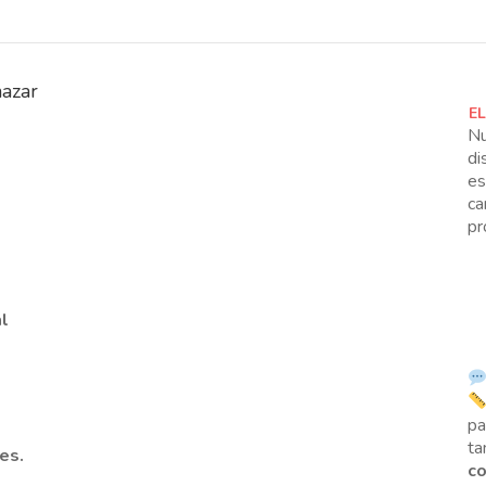
nazar
E
Nu
di
es
ca
pr
l
p
ta
les.
co