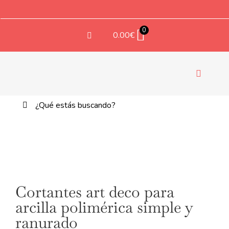
Saltar
al
contenido
0
0.00
€
Navegac
de
Buscar:
palanca
TE
Cortantes art deco para
arcilla polimérica simple y
ranurado