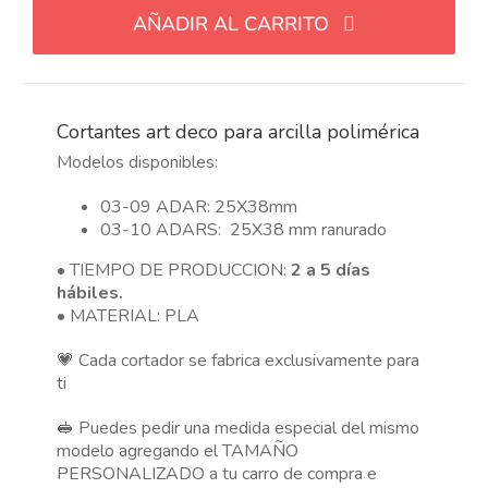
deco
AÑADIR AL CARRITO
para
arcilla
polimérica
simple
Cortantes art deco para arcilla polimérica
y
ranurado
Modelos disponibles:
cantidad
03-09 ADAR: 25X38mm
03-10 ADARS: 25X38 mm ranurado
• TIEMPO DE PRODUCCION:
2 a 5 días
hábiles.
• MATERIAL: PLA
💗 Cada cortador se fabrica exclusivamente para
ti
🥪 Puedes pedir una medida especial del mismo
modelo agregando el TAMAÑO
PERSONALIZADO a tu carro de compra e