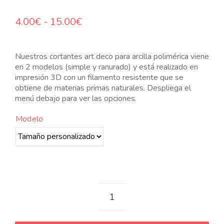
N
Rango
4.00
€
-
15.00
€
de
precios:
desde
Nuestros cortantes art deco para arcilla polimérica viene
4.00€
en 2 modelos (simple y ranurado) y está realizado en
hasta
impresión 3D con un filamento resistente que se
15.00€
obtiene de materias primas naturales. Despliega el
menú debajo para ver las opciones.
Modelo
Cortantes
art