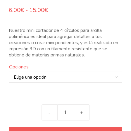
Rango
6.00
€
-
15.00
€
de
precios:
desde
Nuestro mini cortador de 4 círculos para arcilla
6.00€
polimérica es ideal para agregar detalles a tus
hasta
creaciones o crear mini pendientes, y está realizado en
15.00€
impresión 3D con un filamento resistente que se
obtiene de materias primas naturales.
Opciones

Mini
cortador
de