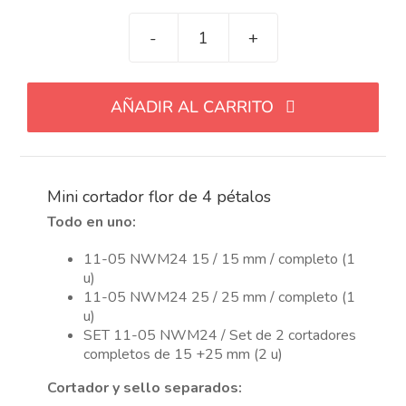
Mini
cortador
flor
AÑADIR AL CARRITO
de
4
pétalos
cantidad
Mini cortador flor de 4 pétalos
Todo en uno:
11-05 NWM24 15 / 15 mm / completo (1
u)
11-05 NWM24 25 / 25 mm / completo (1
u)
SET 11-05 NWM24 / Set de 2 cortadores
completos de 15 +25 mm (2 u)
Cortador y sello separados: