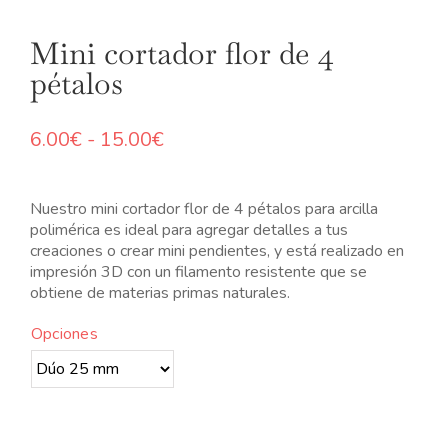
N
Mini cortador flor de 4
pétalos
Rango
6.00
€
-
15.00
€
de
precios:
desde
Nuestro mini cortador flor de 4 pétalos para arcilla
6.00€
polimérica es ideal para agregar detalles a tus
hasta
creaciones o crear mini pendientes, y está realizado en
15.00€
impresión 3D con un filamento resistente que se
obtiene de materias primas naturales.
Opciones