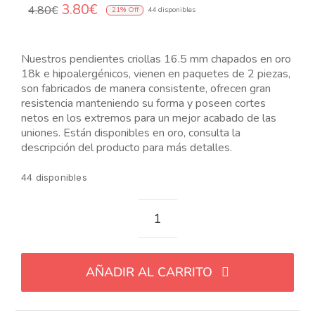
El
El
3.80
€
N
4.80
€
21% Off
44 disponibles
precio
precio
original
actual
era:
es:
Nuestros pendientes criollas 16.5 mm chapados en oro
4.80€.
3.80€.
18k e hipoalergénicos, vienen en paquetes de 2 piezas,
son fabricados de manera consistente, ofrecen gran
resistencia manteniendo su forma y poseen cortes
netos en los extremos para un mejor acabado de las
uniones. Están disponibles en oro, consulta la
descripción del producto para más detalles.
44 disponibles
Pendientes
criollas
16.5
AÑADIR AL CARRITO
mm
chapados
en