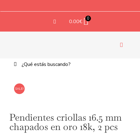
Saltar
al
contenido
0
0.00
€
Navegac
de
Buscar:
palanca
TE
SALE!
Set de cortadores con forma de
espiral
-
Set de 18mm
6.00
€
+
AGREGAR
Pendientes criollas 16.5 mm
chapados en oro 18k, 2 pcs