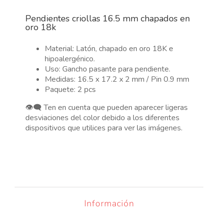
oro
Pendientes criollas 16.5 mm chapados en
18k,
oro 18k
2
pcs
Material: Latón, chapado en oro 18K e
cantidad
hipoalergénico.
Uso: Gancho pasante para pendiente.
Medidas: 16.5 x 17.2 x 2 mm / Pin 0.9 mm
Paquete: 2 pcs
👁️‍🗨️ Ten en cuenta que pueden aparecer ligeras
desviaciones del color debido a los diferentes
dispositivos que utilices para ver las imágenes.
Información