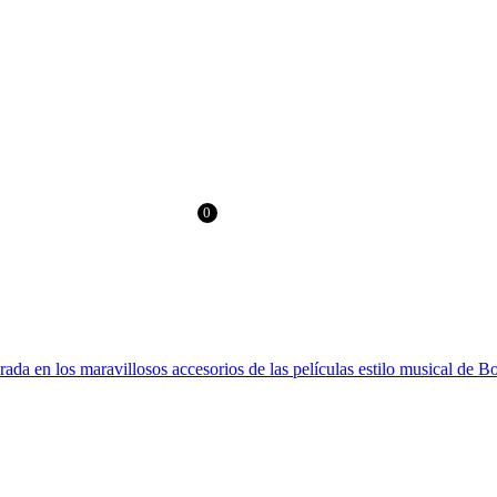
> 60€ EN EUROPA Y 100€ EN RESTO DEL MUNDO
0
0.00
$
irada en los maravillosos accesorios de las películas estilo musical de 