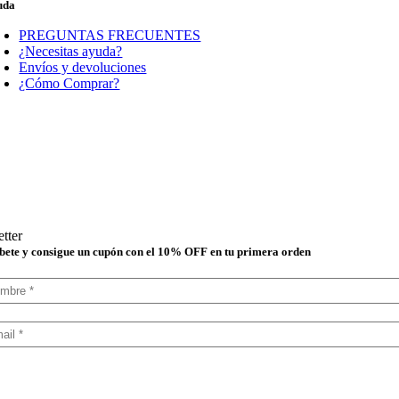
uda
PREGUNTAS FRECUENTES
¿Necesitas ayuda?
Envíos y devoluciones
¿Cómo Comprar?
tter
bete y consigue un cupón con el 10% OFF en tu primera orden
lecciona tu boletín