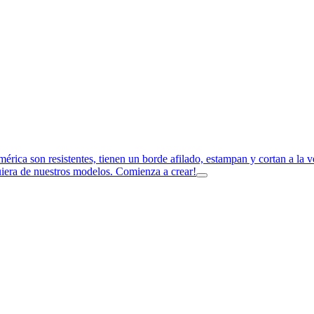
imérica son resistentes, tienen un borde afilado, estampan y cortan a la
uiera de nuestros modelos. Comienza a crear!