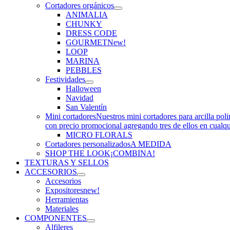
Cortadores orgánicos
ANIMALIA
CHUNKY
DRESS CODE
GOURMET
New!
LOOP
MARINA
PEBBLES
Festividades
Halloween
Navidad
San Valentín
Mini cortadores
Nuestros mini cortadores para arcilla pol
con precio promocional agregando tres de ellos en cualq
MICRO FLORALS
Cortadores personalizados
A MEDIDA
SHOP THE LOOK
¡COMBINA!
TEXTURAS Y SELLOS
ACCESORIOS
Accesorios
Expositores
new!
Herramientas
Materiales
COMPONENTES
Alfileres