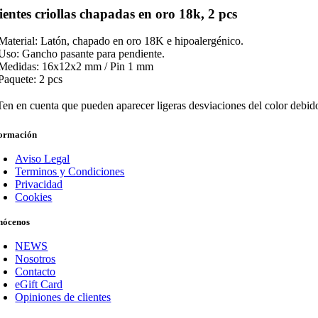
entes criollas chapadas en oro 18k, 2 pcs
Material: Latón, chapado en oro 18K e hipoalergénico.
Uso: Gancho pasante para pendiente.
Medidas: 16x12x2 mm / Pin 1 mm
Paquete: 2 pcs
️ Ten en cuenta que pueden aparecer ligeras desviaciones del color debido 
formación
Aviso Legal
Terminos y Condiciones
Privacidad
Cookies
nócenos
NEWS
Nosotros
Contacto
eGift Card
Opiniones de clientes