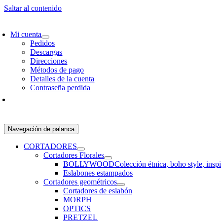
Saltar al contenido
SCRÍBETE Y RECIBE 10% OFF EN TU PRIMER PEDIDO!
ENVÍO GRATIS 
Mi cuenta
Pedidos
Descargas
Direcciones
Métodos de pago
Detalles de la cuenta
Contraseña perdida
Navegación de palanca
CORTADORES
Cortadores Florales
BOLLYWOOD
Colección étnica, boho style, insp
Eslabones estampados
Cortadores geométricos
Cortadores de eslabón
MORPH
OPTICS
PRETZEL