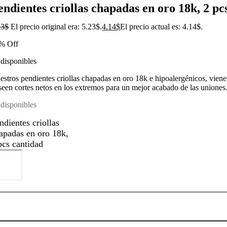
endientes criollas chapadas en oro 18k, 2 pc
23
$
El precio original era: 5.23$.
4.14
$
El precio actual es: 4.14$.
% Off
 disponibles
estros pendientes criollas chapadas en oro 18k e hipoalergénicos, viene
seen cortes netos en los extremos para un mejor acabado de las uniones. 
 disponibles
ndientes criollas
apadas en oro 18k,
pcs cantidad