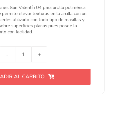
ginal
ual
nes San Valentín 04 para arcilla polimérica
:
permite elevar texturas en la arcilla con un
.00€.
.50€.
edes utilizarlo con todo tipo de masillas y
obre superficies planas pues posee la
arlo con facilidad.
Stencil
Corazones
San
ADIR AL CARRITO
Valentín
04
cantidad