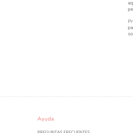
aq
pe
Pr
pa
so
Ayuda
PREGUNTAS FRECUENTES