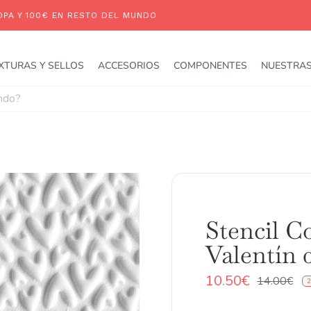
XTURAS Y SELLOS
ACCESORIOS
COMPONENTES
NUESTRAS
Stencil C
Valentín 
10.50
€
14.00
€
2
El
El
pr
pr