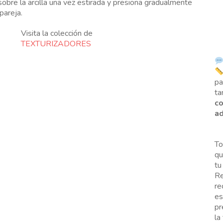
obre la arcilla una vez estirada y presiona gradualmente
pareja.
Visita la colección de
TEXTURIZADORES
p
ta
co
ad
To
qu
tu
Re
re
es
pr
la