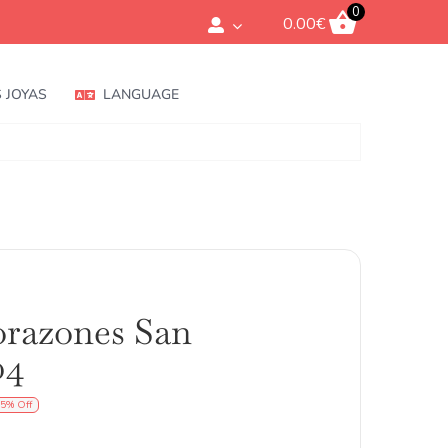
0
0.00
€
 JOYAS
LANGUAGE
orazones San
04
5% Off
ecio
ecio