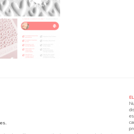
E
Nu
di
es
ca
les.
pr