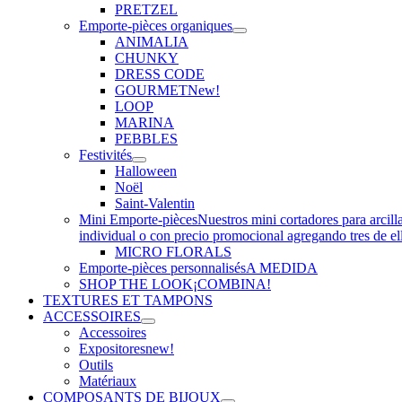
PRETZEL
Emporte-pièces organiques
ANIMALIA
CHUNKY
DRESS CODE
GOURMET
New!
LOOP
MARINA
PEBBLES
Festivités
Halloween
Noël
Saint-Valentin
Mini Emporte-pièces
Nuestros mini cortadores para arcill
individual o con precio promocional agregando tres de el
MICRO FLORALS
Emporte-pièces personnalisés
A MEDIDA
SHOP THE LOOK
¡COMBINA!
TEXTURES ET TAMPONS
ACCESSOIRES
Accessoires
Expositores
new!
Outils
Matériaux
COMPOSANTS DE BIJOUX