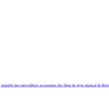
DU MONDE
LIVRAISON GRATUITE > 60 € EN EUROPE ET 100 € DANS 
, inspirée des merveilleux accessoires des films de style musical de Bo