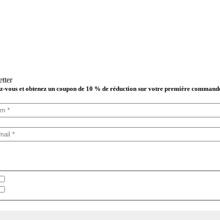
tter
-vous et obtenez un coupon de 10 % de réduction sur votre première command
lectionnez votre newsletter
Bulletin en espagnol
Bulletin en anglais