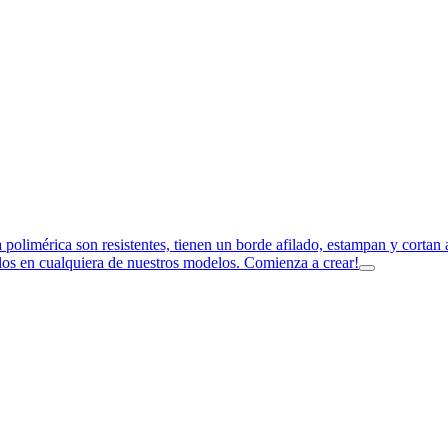
a polimérica son resistentes, tienen un borde afilado, estampan y corta
los en cualquiera de nuestros modelos. Comienza a crear!