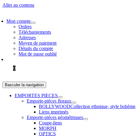
Aller au contenu
VRAISON GRATUITE > 60 € EN EUROPE ET 100 € DANS LE RESTE 
Mon compte
Ordres
Téléchargements
Adresses
Moyen de paiement
Détails du compte
Mot de passe oublié
0.00
€
0
Basculer la navigation
EMPORTES PIECES
Emporte-pièces floraux
BOLLYWOOD
Collection ethnique, style bohème
Liens imprimés
Emporte-pièces géométriques
Coupe-liens
MORPH
OPTICS