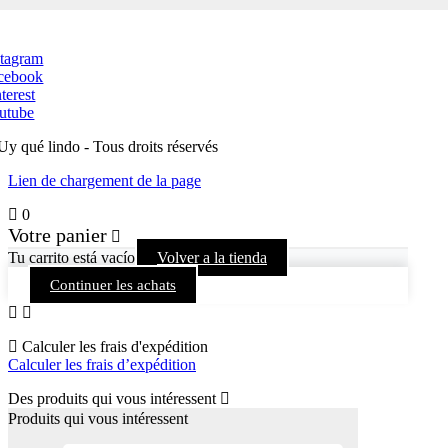
stagram
cebook
terest
utube
Uy qué lindo - Tous droits réservés
Lien de chargement de la page
0
Votre panier
Tu carrito está vacío
Volver a la tienda
Continuer les achats
Calculer les frais d'expédition
Calculer les frais d’expédition
Des produits qui vous intéressent
Produits qui vous intéressent