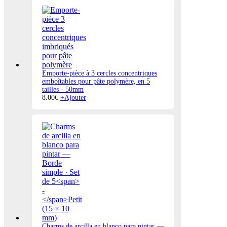
Emporte-pièce à 3 cercles concentriques
emboîtables pour pâte polymère, en 5
tailles
-
50mm
8.00
€
+
Ajouter
Charms de arcilla en blanco para pintar —