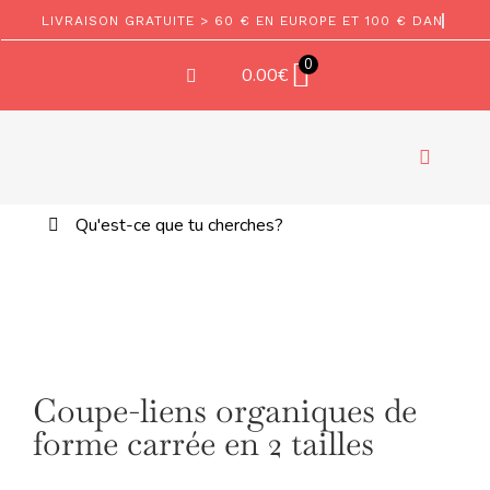
Aller
au
contenu
0
0.00
€
Bascule
la
Rechercher:
EM
navigati
TEXT
Coupe-liens organiques de
COMP
forme carrée en 2 tailles