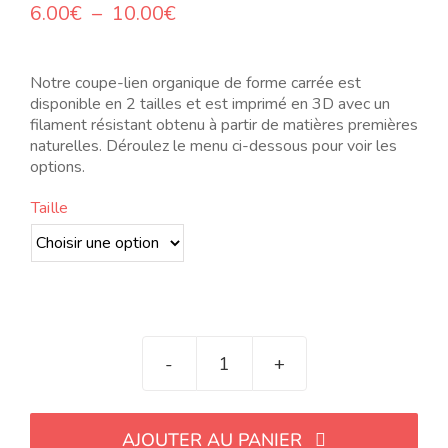
Plage
6.00
€
–
10.00
€
de
prix :
6.00€
Notre coupe-lien organique de forme carrée est
à
disponible en 2 tailles et est imprimé en 3D avec un
10.00€
filament résistant obtenu à partir de matières premières
naturelles. Déroulez le menu ci-dessous pour voir les
options.
Taille
quantité
de
Cortador
AJOUTER AU PANIER
de