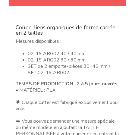
eslabón
orgánico
con
Coupe-liens organiques de forme carrée
forma
en 2 tailles
de
Mesures disponibles :
cuadrado
en
02-19 ARG02 40 / 40 mm
2
02-19 ARG02 30 / 30 mm
tamaños
SET de 2 emporte-pièces 30+40 mm /
SET 02-19 ARG02
TEMPS DE PRODUCTION : 2 à 5 jours ouvrés
• MATÉRIEL : PLA
💗 Chaque cutter est fabriqué exclusivement pour
vous
🥪 Vous pouvez demander une mesure spéciale
du même modèle en ajoutant la TAILLE
PERSONNALISÉE à votre panier et en entrant la