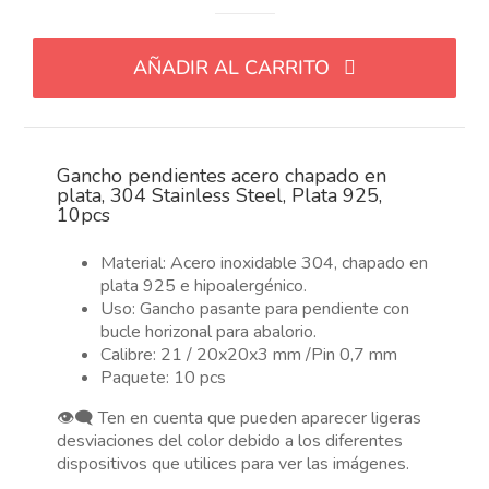
pendientes
acero
AÑADIR AL CARRITO
chapado
en
plata,
304
Gancho pendientes acero chapado en
Stainless
plata, 304 Stainless Steel, Plata 925,
Steel,
10pcs
Plata
925,
Material: Acero inoxidable 304, chapado en
10pcs
plata 925 e hipoalergénico.
Uso: Gancho pasante para pendiente con
cantidad
bucle horizonal para abalorio.
Calibre: 21 / 20x20x3 mm /Pin 0,7 mm
Paquete: 10 pcs
👁️‍🗨️ Ten en cuenta que pueden aparecer ligeras
desviaciones del color debido a los diferentes
dispositivos que utilices para ver las imágenes.