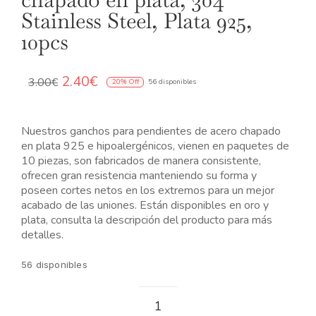
N
Stainless Steel, Plata 925,
10pcs
El
El
2.40
€
3.00
€
20% Off
56 disponibles
precio
precio
original
actual
era:
es:
Nuestros ganchos para pendientes de acero chapado
3.00€.
2.40€.
en plata 925 e hipoalergénicos, vienen en paquetes de
10 piezas, son fabricados de manera consistente,
ofrecen gran resistencia manteniendo su forma y
poseen cortes netos en los extremos para un mejor
acabado de las uniones. Están disponibles en oro y
plata, consulta la descripción del producto para más
detalles.
56 disponibles
Gancho