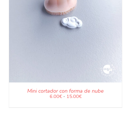
NUESTRAS JOYAS
LANGUAGE
.
Mini cortador con forma de nube
Rango
6.00
€
-
15.00
€
de
precios:
desde
6.00€
hasta