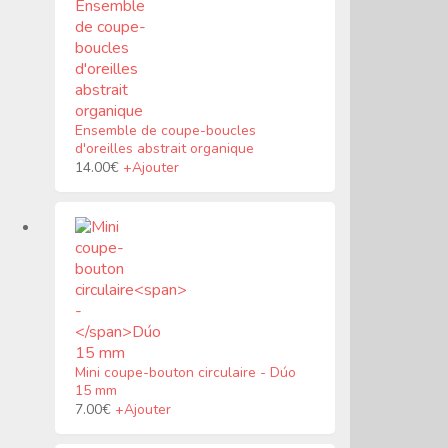
du
produit
Ensemble de coupe-boucles
d'oreilles abstrait organique
Ce
14.00
€
+
Ajouter
produit
a
plusieurs
variantes.
Les
options
peuvent
être
choisies
sur
la
Mini coupe-bouton circulaire
-
Dúo
page
15 mm
du
7.00
€
+
Ajouter
produit