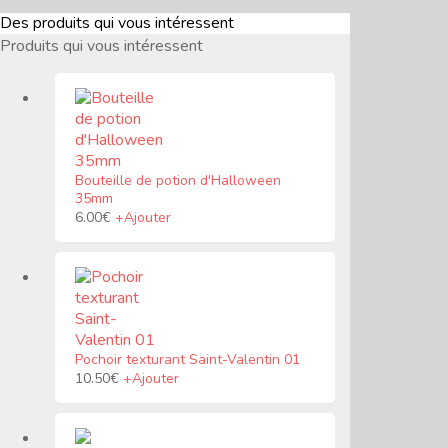
Des produits qui vous intéressent
Produits qui vous intéressent
Bouteille de potion d'Halloween
35mm
Ce
6.00
€
+
Ajouter
produit
a
plusieurs
variantes.
Les
options
peuvent
Pochoir texturant Saint-Valentin 01
être
choisies
10.50
€
+
Ajouter
sur
la
page